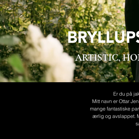
BRYLLUP
ARTISTIC, H
Er du på ja
Mitt navn er Ottar Je
mange fantastiske par
ærlig og avslappet. M
s