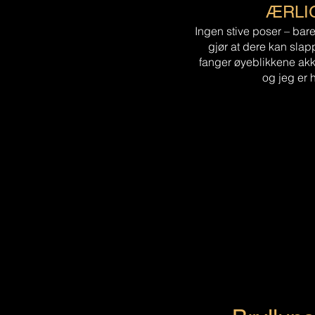
ÆRLI
Ingen stive poser – bare
gjør at dere kan slap
fanger øyeblikkene akku
og jeg er h