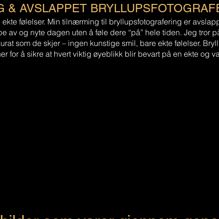
G & AVSLAPPET BRYLLUPSFOTOGRAF
 ekte følelser. Min tilnærming til bryllupsfotografering er avsla
pe av og nyte dagen uten å føle dere “på” hele tiden. Jeg tror p
rat som de skjer – ingen kunstige smil, bare ekte følelser. Bry
er for å sikre at hvert viktig øyeblikk blir bevart på en ekte og 